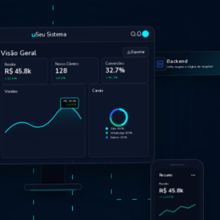
Seu Sistema
Visão Geral
Exportar
Backend
Conversões
Novos Clientes
Receita
APIs, regras e lógica de negócio
32.7%
128
R$ 45.8k
+15.1%
+8.2%
+12.5%
Canais
Vendas
R$ 45.8k
+19.4%
Site: 45%
WhatsApp: 30%
Outros: 25%
Resumo
Receita
R$ 45.8k
+12.5%