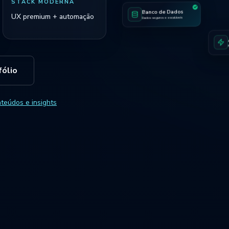
STACK MODERNA
Banco de Dados
UX premium + automação
Dados seguros e escaláveis
fólio
teúdos e insights