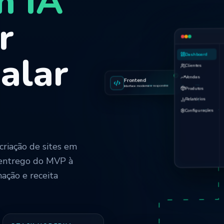
m IA
r
alar
Dashboard
Clientes
Frontend
Vendas
Interface moderna e responsiva
Produtos
Relatórios
Configurações
criação de sites em
 entrego do MVP à
ação e receita