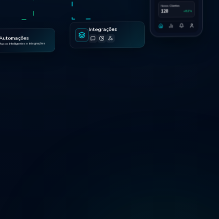
Novos Clientes
128
+8.2%
Integrações
Automações
Fluxos inteligentes e integrações