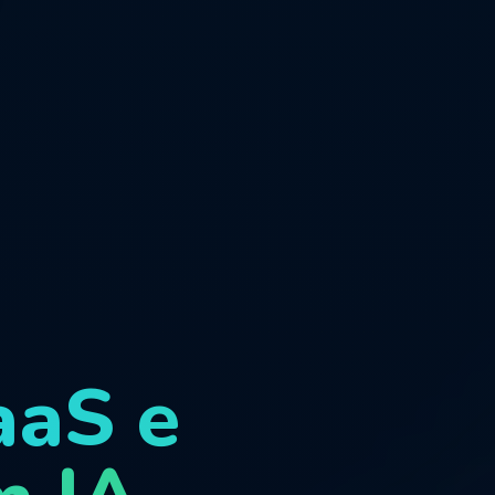
aaS e