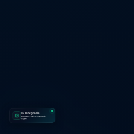
IA Integrada
Analisando dados e gerando
insights