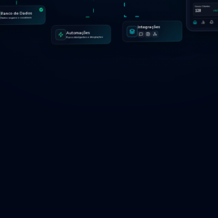
Novos Clientes
128
+8.
Banco de Dados
Dados seguros e escaláveis
Integrações
Automações
Fluxos inteligentes e integrações